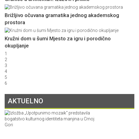
Brižljivo očuvana gramatika jednog akademskog
prostora
Kružni dom u šumi Mjesto za igru i porodično
okupljanje
1
2
3
4
5
6
AKTUELNO