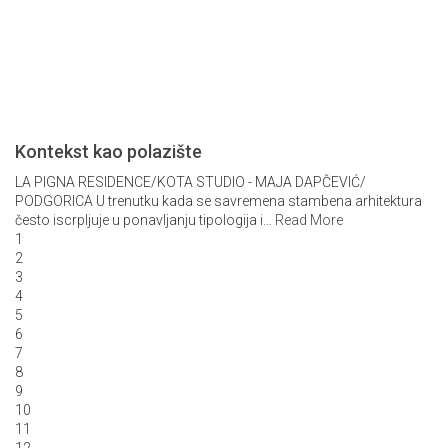
Kontekst kao polazište
LA PIGNA RESIDENCE/KOTA STUDIO - MAJA DAPČEVIĆ/
PODGORICA U trenutku kada se savremena stambena arhitektura
često iscrpljuje u ponavljanju tipologija i
…
Read More
1
2
3
4
5
6
7
8
9
10
11
12