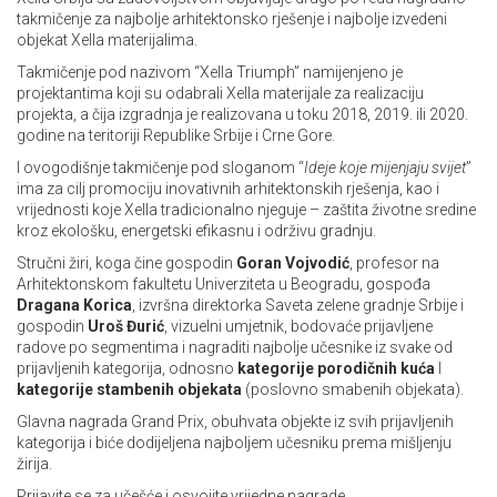
takmičenje za najbolje arhitektonsko rješenje i najbolje izvedeni
objekat Xella materijalima.
Takmičenje pod nazivom “Xella Triumph” namijenjeno je
projektantima koji su odabrali Xella materijale za realizaciju
projekta, a čija izgradnja je realizovana u toku 2018, 2019. ili 2020.
godine na teritoriji Republike Srbije i Crne Gore.
I ovogodišnje takmičenje pod sloganom “
Ideje koje mijenjaju svijet
”
ima za cilj promociju inovativnih arhitektonskih rješenja, kao i
vrijednosti koje Xella tradicionalno njeguje – zaštita životne sredine
kroz ekološku, energetski efikasnu i održivu gradnju.
Stručni žiri, koga čine gospodin
Goran Vojvodić
, profesor na
Arhitektonskom fakultetu Univerziteta u Beogradu, gospođa
Dragana Korica
, izvršna direktorka Saveta zelene gradnje Srbije i
gospodin
Uroš Đurić
, vizuelni umjetnik, bodovaće prijavljene
radove po segmentima i nagraditi najbolje učesnike iz svake od
prijavljenih kategorija, odnosno
kategorije porodičnih kuća
I
kategorije stambenih objekata
(poslovno smabenih objekata).
Glavna nagrada Grand Prix, obuhvata objekte iz svih prijavljenih
kategorija i biće dodijeljena najboljem učesniku prema mišljenju
žirija.
Prijavite se za učešće i osvojite vrijedne nagrade.