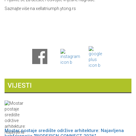
Saznajte više na xellatriumph.ytong.rs
VIJESTI
Mostar postaje središte održive arhitekture: Najavljena
konferencija "BIODESIGN CONNECT 2026"