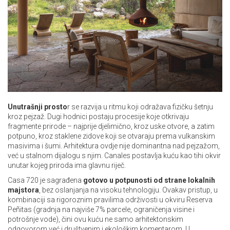
Unutrašnji prosto
r se razvija u ritmu koji odražava fizičku šetnju
kroz pejzaž. Dugi hodnici postaju procesije koje otkrivaju
fragmente prirode – najprije djelimično, kroz uske otvore, a zatim
potpuno, kroz staklene zidove koji se otvaraju prema vulkanskim
masivima i šumi. Arhitektura ovdje nije dominantna nad pejzažom,
već u stalnom dijalogu s njim. Canales postavlja kuću kao tihi okvir
unutar kojeg priroda ima glavnu riječ.
Casa 720 je sagrađena
gotovo u potpunosti od strane lokalnih
majstora
, bez oslanjanja na visoku tehnologiju. Ovakav pristup, u
kombinaciji sa rigoroznim pravilima održivosti u okviru Reserva
Peñitas (gradnja na najviše 7% parcele, ograničenja visine i
potrošnje vode), čini ovu kuću ne samo arhitektonskim
odgovorom već i društvenim i ekološkim komentarom. U