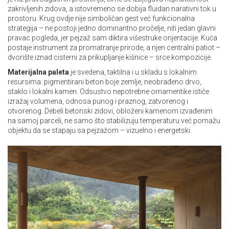
zakrivljenih zidova, a istovremeno se dobija fluidan narativni tok u
prostoru. Krug ovdje nije simboličan gest već funkcionalna
strategija – ne postoji jedno dominantno pročelje, niti jedan glavni
pravac pogleda, jer pejzaž sam diktira višestruke orijentacije. Kuća
postaje instrument za promatranje prirode, a njen centralni patiot –
dvorište iznad cisterni za prikupljanje kišnice – srce kompozicije.
Materijalna paleta
je svedena, taktilna i u skladu s lokalnim
resursima: pigmentirani beton boje zemlje, neobrađeno drvo,
staklo i lokalni kamen. Odsustvo nepotrebne ornamentike ističe
izražaj volumena, odnosa punog i praznog, zatvorenog i
otvorenog. Debeli betonski zidovi, obloženi kamenom izvađenim
na samoj parceli, ne samo što stabilizuju temperaturu već pomažu
objektu da se stapaju sa pejzažom – vizuelno i energetski.