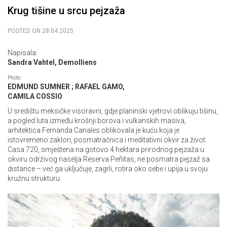
Krug tišine u srcu pejzaža
POSTED ON
28.04.2025
Napisala:
Sandra Vahtel, Demolliens
Photo:
EDMUND SUMNER ; RAFAEL GAMO,
CAMILA COSSIO
U središtu meksičke visoravni, gdje planinski vjetrovi oblikuju tišinu,
a pogled luta između krošnji borova i vulkanskih masiva,
arhitektica Fernanda Canales oblikovala je kuću koja je
istovremeno zaklon, posmatračnica i meditativni okvir za život.
Casa 720, smještena na gotovo 4 hektara prirodnog pejzaža u
okviru održivog naselja Reserva Peñitas, ne posmatra pejzaž sa
distance – već ga uključuje, zagrli, rotira oko sebe i upija u svoju
kružnu strukturu.