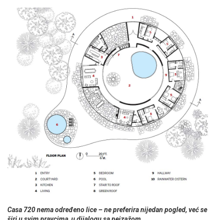
Casa 720 nema određeno lice – ne preferira nijedan pogled, već se
širi u svim pravcima, u dijalogu sa pejzažom.