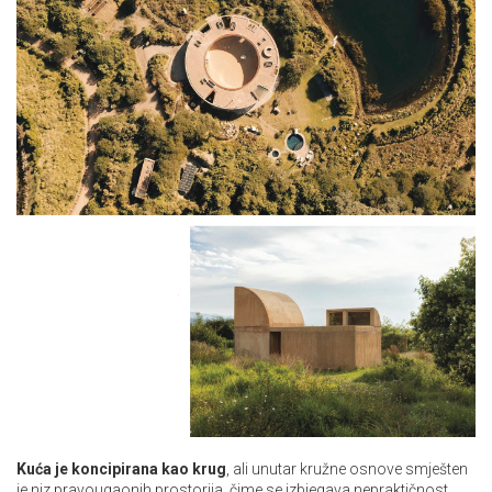
Kuća je koncipirana kao krug
, ali unutar kružne osnove smješten
je niz pravougaonih prostorija, čime se izbjegava nepraktičnost