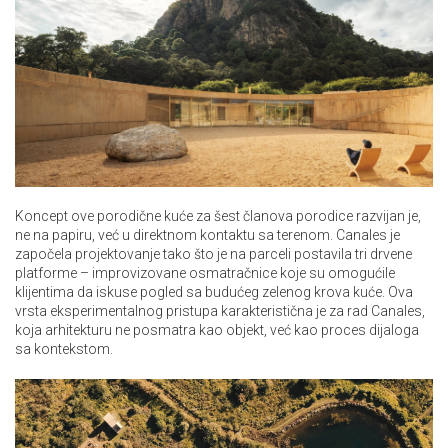
Koncept ove porodične kuće za šest članova porodice razvijan je,
ne na papiru, već u direktnom kontaktu sa terenom. Canales je
započela projektovanje tako što je na parceli postavila tri drvene
platforme – improvizovane osmatračnice koje su omogućile
klijentima da iskuse pogled sa budućeg zelenog krova kuće. Ova
vrsta eksperimentalnog pristupa karakteristična je za rad Canales,
koja arhitekturu ne posmatra kao objekt, već kao proces dijaloga
sa kontekstom.