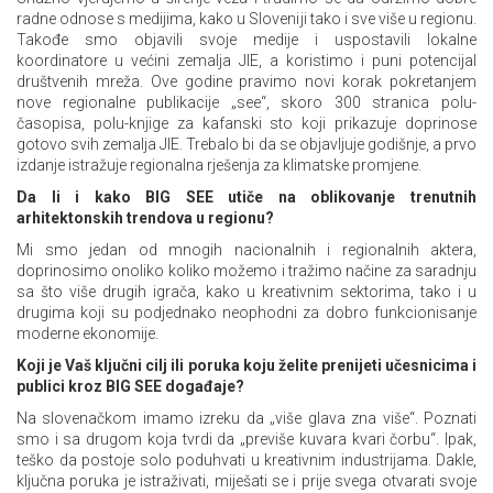
radne odnose s medijima, kako u Sloveniji tako i sve više u regionu.
Takođe smo objavili svoje medije i uspostavili lokalne
koordinatore u većini zemalja JIE, a koristimo i puni potencijal
društvenih mreža. Ove godine pravimo novi korak pokretanjem
nove regionalne publikacije „see“, skoro 300 stranica polu-
časopisa, polu-knjige za kafanski sto koji prikazuje doprinose
gotovo svih zemalja JIE. Trebalo bi da se objavljuje godišnje, a prvo
izdanje istražuje regionalna rješenja za klimatske promjene.
Da li i kako BIG SEE utiče na oblikovanje trenutnih
arhitektonskih trendova u regionu?
Mi smo jedan od mnogih nacionalnih i regionalnih aktera,
doprinosimo onoliko koliko možemo i tražimo načine za saradnju
sa što više drugih igrača, kako u kreativnim sektorima, tako i u
drugima koji su podjednako neophodni za dobro funkcionisanje
moderne ekonomije.
Koji je Vaš ključni cilj ili poruka koju želite prenijeti učesnicima i
publici kroz BIG SEE događaje?
Na slovenačkom imamo izreku da „više glava zna više“. Poznati
smo i sa drugom koja tvrdi da „previše kuvara kvari čorbu“. Ipak,
teško da postoje solo poduhvati u kreativnim industrijama. Dakle,
ključna poruka je istraživati, miješati se i prije svega otvarati svoje