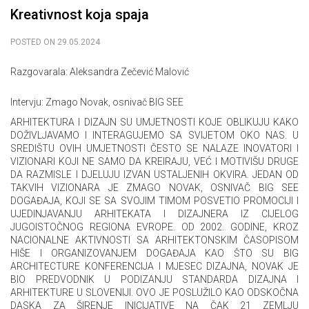
Kreativnost koja spaja
POSTED ON
29.05.2024
Razgovarala: Aleksandra Zečević Malović
Intervju: Zmago Novak, osnivač
BIG SEE
ARHITEKTURA I DIZAJN SU UMJETNOSTI KOJE OBLIKUJU KAKO
DOŽIVLJAVAMO I INTERAGUJEMO SA SVIJETOM OKO NAS. U
SREDIŠTU OVIH UMJETNOSTI ČESTO SE NALAZE INOVATORI I
VIZIONARI KOJI NE SAMO DA KREIRAJU, VEĆ I MOTIVIŠU DRUGE
DA RAZMISLE I DJELUJU IZVAN USTALJENIH OKVIRA. JEDAN OD
TAKVIH VIZIONARA JE ZMAGO NOVAK, OSNIVAČ BIG SEE
DOGAĐAJA, KOJI SE SA SVOJIM TIMOM POSVETIO PROMOCIJI I
UJEDINJAVANJU ARHITEKATA I DIZAJNERA IZ CIJELOG
JUGOISTOČNOG REGIONA EVROPE. OD 2002. GODINE, KROZ
NACIONALNE AKTIVNOSTI SA ARHITEKTONSKIM ČASOPISOM
HIŠE I ORGANIZOVANJEM DOGAĐAJA KAO ŠTO SU BIG
ARCHITECTURE KONFERENCIJA I MJESEC DIZAJNA, NOVAK JE
BIO PREDVODNIK U PODIZANJU STANDARDA DIZAJNA I
ARHITEKTURE U SLOVENIJI. OVO JE POSLUŽILO KAO ODSKOČNA
DASKA ZA ŠIRENJE INICIJATIVE NA ČAK 21 ZEMLJU