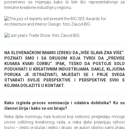
povremeno se mijenjaju kako bi bile što reprezentativnije za
trenutne kreativne industrije u regionu.
NA SLOVENAČKOM IMAMO IZREKU DA „VIŠE GLAVA ZNA VIŠE“.
POZNATI SMO I SA DRUGOM KOJA TVRDI DA „PREVIŠE
KUVARA KVARI ČORBU“. IPAK, TEŠKO DA POSTOJE SOLO
PODUHVATI U KREATIVNIM INDUSTRIJAMA. DAKLE, KLJUČNA
PORUKA JE ISTRAŽIVATI, MIJEŠATI SE I PRIJE SVEGA
OTVARATI SVOJE PERSPEKTIVE I PERSPEKTIVE SVIH S
KOJIMA DOLAZITE U KONTAKT.
Kako izgleda proces nominacije i odabira dobitnika? Ko su
članovi žirija i kako se oni biraju?
Neka djela nominuju naši kustosi koji redovno pregledaju mnoge
izvore odličnog kreativnog rada, a neka djela prijavljuju njihovi
tvorci – često je slučaj i jedno i drugo, jer autori obično sami znaju