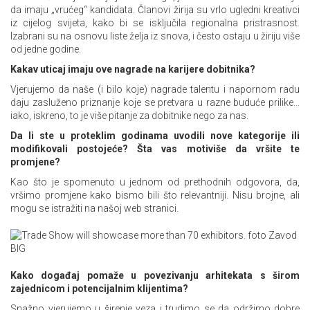
da imaju „vrućeg“ kandidata. Članovi žirija su vrlo ugledni kreativci
iz cijelog svijeta, kako bi se isključila regionalna pristrasnost.
Izabrani su na osnovu liste želja iz snova, i često ostaju u žiriju više
od jedne godine.
Kakav uticaj imaju ove nagrade na karijere dobitnika?
Vjerujemo da naše (i bilo koje) nagrade talentu i napornom radu
daju zasluženo priznanje koje se pretvara u razne buduće prilike...
iako, iskreno, to je više pitanje za dobitnike nego za nas.
Da li ste u proteklim godinama uvodili nove kategorije ili
modifikovali postojeće? Šta vas motiviše da vršite te
promjene?
Kao što je spomenuto u jednom od prethodnih odgovora, da,
vršimo promjene kako bismo bili što relevantniji. Nisu brojne, ali
mogu se istražiti na našoj web stranici.
Kako događaj pomaže u povezivanju arhitekata s širom
zajednicom i potencijalnim klijentima?
Snažno vjerujemo u širenje veza i trudimo se da održimo dobre