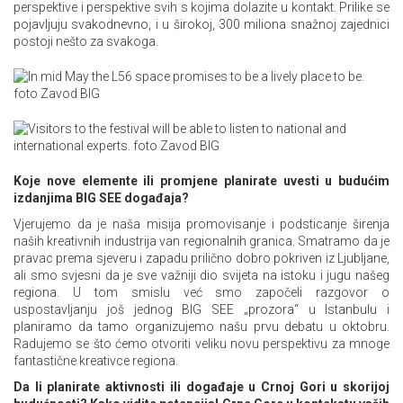
perspektive i perspektive svih s kojima dolazite u kontakt. Prilike se
pojavljuju svakodnevno, i u širokoj, 300 miliona snažnoj zajednici
postoji nešto za svakoga.
Koje nove elemente ili promjene planirate uvesti u budućim
izdanjima BIG SEE događaja?
Vjerujemo da je naša misija promovisanje i podsticanje širenja
naših kreativnih industrija van regionalnih granica. Smatramo da je
pravac prema sjeveru i zapadu prilično dobro pokriven iz Ljubljane,
ali smo svjesni da je sve važniji dio svijeta na istoku i jugu našeg
regiona. U tom smislu već smo započeli razgovor o
uspostavljanju još jednog BIG SEE „prozora“ u Istanbulu i
planiramo da tamo organizujemo našu prvu debatu u oktobru.
Radujemo se što ćemo otvoriti veliku novu perspektivu za mnoge
fantastične kreativce regiona.
Da li planirate aktivnosti ili događaje u Crnoj Gori u skorijoj