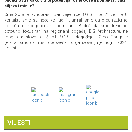
budućnosti? Kako vidite potencijal Crne Gore u kontekstu vaših
ciljeva i misije?
Crna Gora je ravnopravni član zajednice BIG SEE od 21 zemlje. U
kontaktu smo sa nekoliko ljudi i planirali smo da organizujemo
događaj u Podgorici sredinom juna. Budući da smo trenutno
potpuno fokusirani na regionalni događaj BIG Architecture, ne
mogu garantovati da će biti BIG SEE događaja u Crnoj Gori prije
ljeta, ali smo definitivno posvećeni organizovanju jednog u 2024.
godini.
VIJESTI