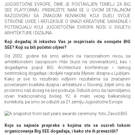
JUGOISTOČNE EVROPE, ČIME JE POSTAVLJEN TEMELJ ZA BIG
SEE PLATFORMU. PRIDRUŽITE NAM SE U OVOM DETALJNOM
RAZGOVORU SA ZMAGOM NOVAKOM, KOJI DIJELI SVOJE
STRUČNE UVIDE I REFLEKSIJE O SNAZI KREATIVNE SARADNJE I
POTENCIJALU KOJI JUGOISTOČNA EVROPA NOSI U SVIJETU
ARHITEKTURE I DIZAJNA.
Koji događaj ili iskustvo Vas je inspirisalo da osnujete BIG
SEE? Koji su bili početni ciljevi?
Od 2002. godine bili smo aktivni na nacionalnom nivou sa
arhitektonskim časopisom Hiše (kuće na slovenačkom), kao i
događajima poput BIG Architecture konferencije i njenog
sestrinskog događaja i dodjele nagrada Mjesec dizajna u Ljubljani.
Kako je sve to rezultiralo vidljivim rezultatima sa značajnim
povećanjem kvaliteta dizajna i arhitekture u Sloveniji, željeli smo da
proširimo naš doseg na šire područje. Odlučili smo da razmišljamo
izvan tradicionalnog bivšeg YU ili malo većeg balkanskog
konteksta, pa smo se odlučili za 21 zemlju Jugoistočne Evrope.
Koje su najveće prepreke s kojima ste se susreli tokom
organizovanja Big SEE događaja, i kako ste ih prevazišli?