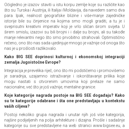
Očigledno je izazov staviti u istu korpu zemlje koje su različite kao
što su Turska i Austrija, ili Italija i Moldavija, da navedem samo dva
para. Ipak, realnost geografske blizine i više-manje zajedničke
istorije bile su činjenice na kojima smo mogli graditi, a tu je i
sveprisutni kreativni imperativ koji je vrlo sličan širom svijeta. U
širem smislu, izazovi su bili brojni i i dalje su brojni, ali su takođe
manje relevantni nego što smo prvobitno strahovali. Optimistično
rečeno, ono što nas sada ujedinjuje mnogo je važnije od onoga što
nas je u prošlosti razlikovalo.
Kako BIG SEE doprinosi kulturnoj i ekonomskoj integraciji
zemalja Jugoistočne Evrope?
Integracija je prevelika riječ, ono što mi podstičemo i promovišemo
je saradnja, uzajamno istraživanje i iskorištavanje prilika koje
mogu nastati s otvorenim umovima koji prelaze ne samo
nacionalne, već što je još važnije, mentalne granice.
Koje kategorije nagrada postoje na BIG SEE događaju? Kako
su te kategorije odabrane i šta one predstavljaju u kontekstu
vaših ciljeva?
Postoji nekoliko grupa nagrada i unutar njih još više kategorija,
najšire podijeljenih na polja arhitekture i dizajna. Prošle i sadašnje
kategorije su sve predstavljene na web stranici www.bigsee.eu, a