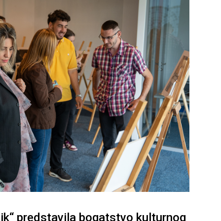
k“ predstavila bogatstvo kulturnog