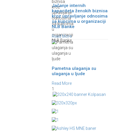
Jačanje internih
kapaciteta ženskih biznisa
kroz upravljanje odnosima
sa kupcima u organizaciji
NLB Banke
Read More
Pametna ulaganja su
ulaganja u ljude
Read More
1