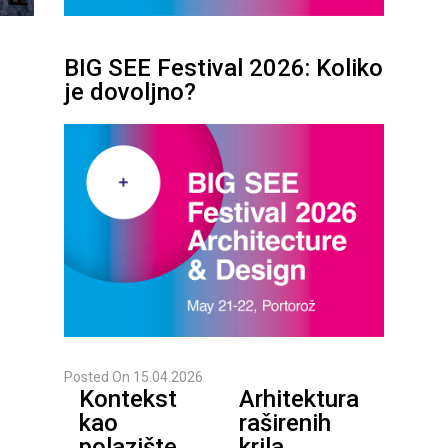
2
BIG SEE Festival 2026: Koliko
je dovoljno?
3
4
...
6
7
Posted On
15.04.2026
8
Kontekst
Arhitektura
kao
raširenih
polazište
krila