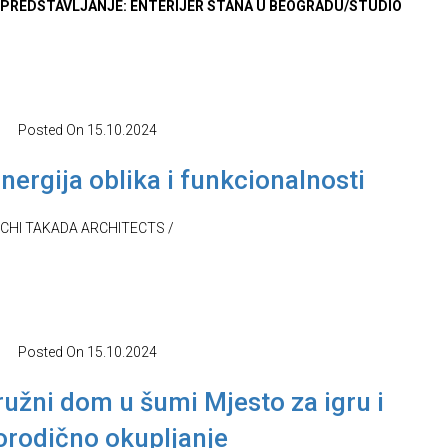
 PREDSTAVLJANJE: ENTERIJER STANA U BEOGRADU/STUDIO
Posted On
15.10.2024
inergija oblika i funkcionalnosti
ICHI TAKADA ARCHITECTS /
Posted On
15.10.2024
ružni dom u šumi Mjesto za igru i
orodično okupljanje