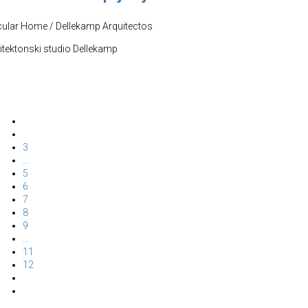
cular Home / Dellekamp Arquitectos
itektonski studio Dellekamp
3
...
5
6
7
8
9
...
11
12