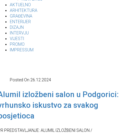
AKTUELNO
ARHITEKTURA
GRAĐEVINA
ENTERIJER
DIZAJN
INTERVJU
VIJESTI
PROMO
IMPRESSUM
Posted On
26.12.2024
Alumil izložbeni salon u Podgorici:
vrhunsko iskustvo za svakog
posjetioca
PR PREDSTAVLJANJE: ALUMIL IZLOŽBENI SALON /